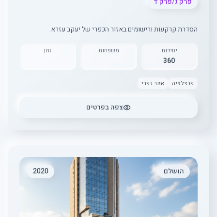
פרק ג/פרק ד
הסדרת קרקעות ורישומים באזור הכפרי של יעקב עזרא.
יחידות
משפחות
זמן
360
פרצלציה
אזור כפרי
צפה בפרטים
הושלם
2020