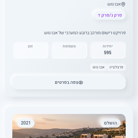
אבו גוש
פרק ג/פרק ד
פרויקט רישום מורכב ברובע המערבי של אבו גוש.
יחידות
משפחות
זמן
595
פרצלציה
אבו גוש
צפה בפרטים
הושלם
2021