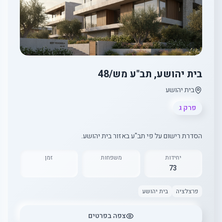
בית יהושע, תב"ע מש/48
בית יהושע
פרק ג
הסדרת רישום על פי תב"ע באזור בית יהושע.
יחידות
משפחות
זמן
73
פרצלציה
בית יהושע
צפה בפרטים