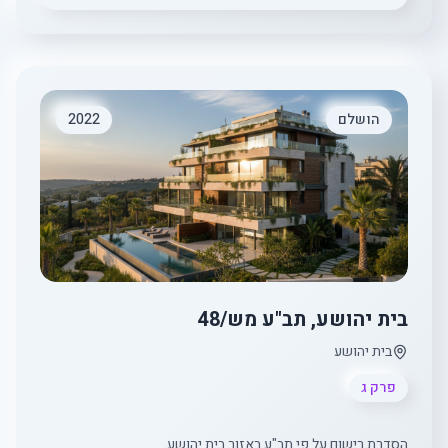
הושלם
2022
בית יהושע, תב"ע מש/48
בית יהושע
פרק ג
הסדרת רישום על פי תב"ע באזור בית יהושע.