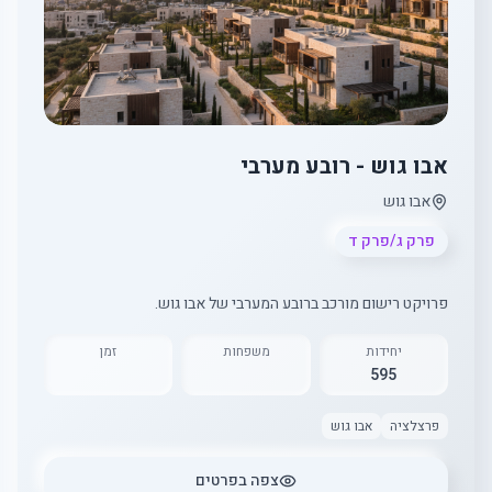
אבו גוש - רובע מערבי
אבו גוש
פרק ג/פרק ד
פרויקט רישום מורכב ברובע המערבי של אבו גוש.
יחידות
משפחות
זמן
595
פרצלציה
אבו גוש
צפה בפרטים