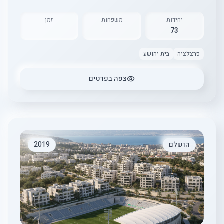
יחידות
משפחות
זמן
73
פרצלציה
בית יהושע
צפה בפרטים
הושלם
2019