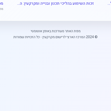
נכסי מקרקעין בגירושין: המדריך המשפטי המלא לחלוקה, איזון ומיסוי
זכות השימוע בהליכי תכנון ובנייה ומקרקעין: המדריך המשפטי המלא להבטחת זכויותיך
מקר
•
•
ניהול מקרקעין בירושה: המדריך המשפטי המלא ליורשים
רישום ירושה וצוואות במקרקעין: המדריך המשפטי המלא ליורשים
מפת האתר מעודכנת באופן אוטומטי
דיני מקרקעין
שכי
© 2024 המרכז הארצי לרישום מקרקעין - כל הזכויות שמורות
•
•
הסכמי שכירות מסחרית במקרקעין: המדריך המשפטי המלא לשוכרים ומשכירים
היתר אכלוס (טופס 4) ותעודת גמר במקרקעין: המדריך המשפטי המלא
נדל"ן
בתי
•
•
היבטים משפטיים של השכרת דירות לטווח קצר (Airbnb) בישראל: המדריך המלא לבעלי נכסים
רגולציית השכרות לטווח קצר (Airbnb) בישראל: המדריך המשפטי המלא לבעלי נכסים
דינ
•
•
זכויות וחובות שוכרים ומשכירים בחוזה שכירות רגיל: המדריך המשפטי המלא בישראל
זכויות בנייה והשבחת מקרקעין: המדריך המשפטי המלא לבעלי נכסים ויזמים
נדל
•
•