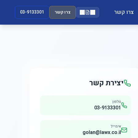
צרו קשר
צרו קשר
03-9133301
ת האריה
רו פרטים
רזל
 אליכם בהקדם
ם המשרד
בקר אותנו
יצירת קשר
טלפון
03-9133301
אימייל
golan@lawx.co.il